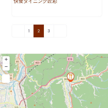
快食ダイニング匠彩
Posts
新しい投稿
過去の投稿
1
2
3
navigation
+
−