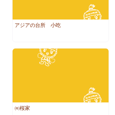
アジアの台所 小吃
㈲桜家