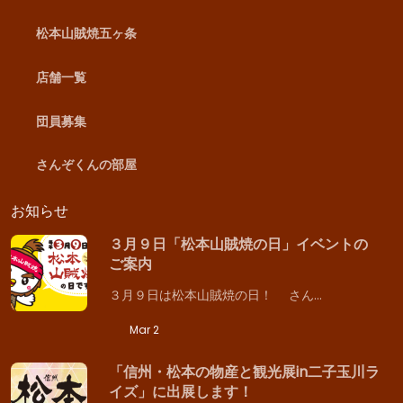
松本山賊焼五ヶ条
店舗一覧
団員募集
さんぞくんの部屋
お知らせ
３月９日「松本山賊焼の日」イベントの
ご案内
３月９日は松本山賊焼の日！ さん…
Mar 2
「信州・松本の物産と観光展in二子玉川ラ
イズ」に出展します！