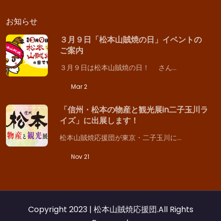
お知らせ
３月９日「松本山賊焼の日」イベントの
ご案内
３月９日は松本山賊焼の日！ さん…
Mar 2
「信州・松本の物産と観光展in二子玉川ラ
イズ」に出展します！
松本山賊焼応援団が東京・二子玉川に…
Nov 21
Copyright 2023 | 松本山賊焼応援団.All Rights