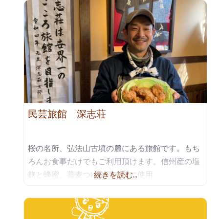
民芸旅館 深志荘
桜の名所、弘法山古墳の麓にある旅館です。もち
ろんお食事だけでもご利用頂けます。信州産の塩
麹と蜂蜜、蕎麦つゆを隠し味に使用
続きを読む…