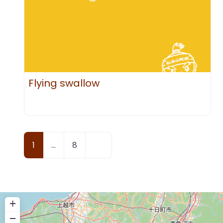
Flying swallow
Posts
過去の投稿
1
…
8
navigation
+
−