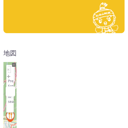
地図
+
−
Press
Enter
key
to
search