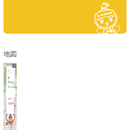
地図
+
−
Press
Enter
key
to
search