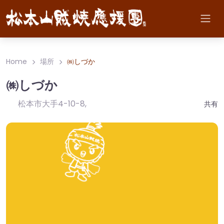
Home
場所
㈱しづか
㈱しづか
松本市大手4-10-8
,
共有