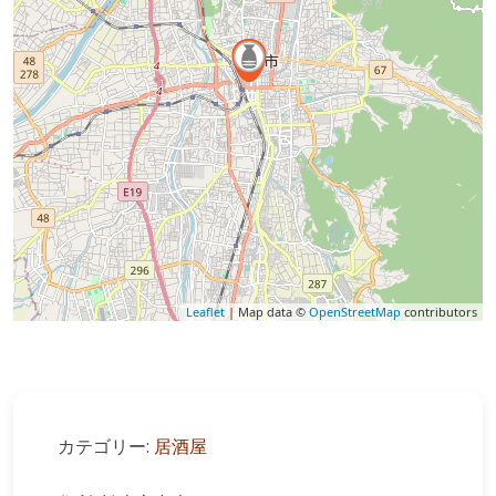
Leaflet
| Map data ©
OpenStreetMap
contributors
カテゴリー:
居酒屋