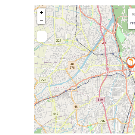
+
−
Pre