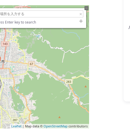
ss Enter key to search
Leaflet
| Map data ©
OpenStreetMap
contributors